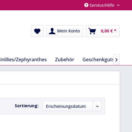
Service/Hilfe
Mein Konto
0,00 € *
inlilies/Zephyranthes
Zubehör
Geschenkgutscheine

Sortierung: